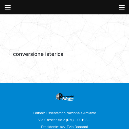
conversione isterica
Editore: Osservatorio
Nazionale Amianto
Via Crescenzio 2 (RM) – 00193 –
Presidente: avv. Ezio Bonanni