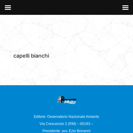
capelli bianchi
Editore: Osservatorio
Nazionale Amianto
Via Crescenzio 2 (RM) – 00193 –
Presidente: avv. Ezio Bonanni