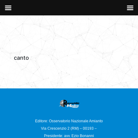
canto
Editore: Osservatorio
Nazionale Amianto
Via Crescenzio 2 (RM) – 00193 –
Presidente: avv. Ezio Bonanni