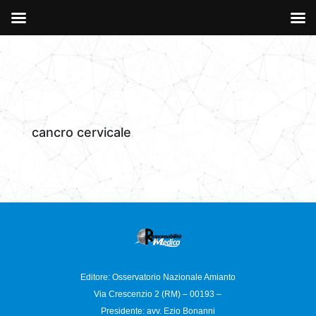
cancro cervicale
Editore: Osservatorio
Nazionale Amianto
Via Crescenzio 2 (RM) – 00193 –
Presidente: avv. Ezio Bonanni