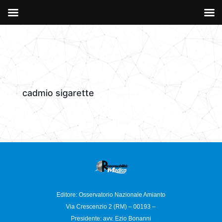
cadmio sigarette
Editore: Osservatorio
Nazionale Amianto
Via Crescenzio 2 (RM) – 00193 –
Presidente: avv. Ezio Bonanni