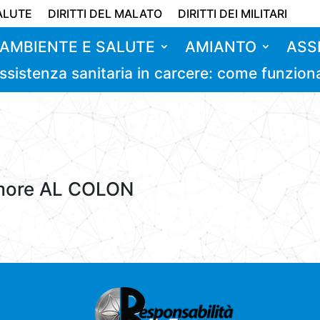
ALUTE
DIRITTI DEL MALATO
DIRITTI DEI MILITARI
AMBIENTE E SALUTE
AMIANTO
ASS
ssistenza sanitaria in carcere: come funzion
umore AL COLON