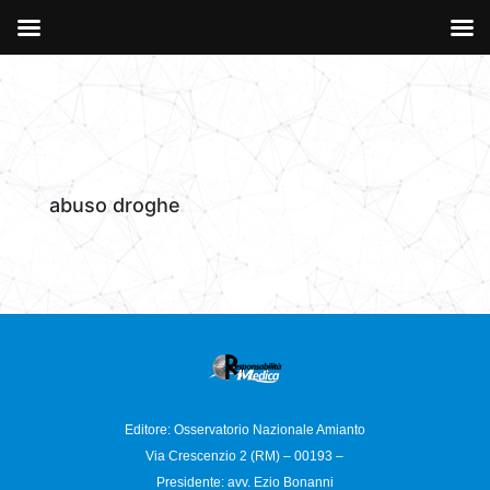
abuso droghe
Editore: Osservatorio
Nazionale Amianto
Via Crescenzio 2 (RM) – 00193 –
Presidente: avv. Ezio Bonanni