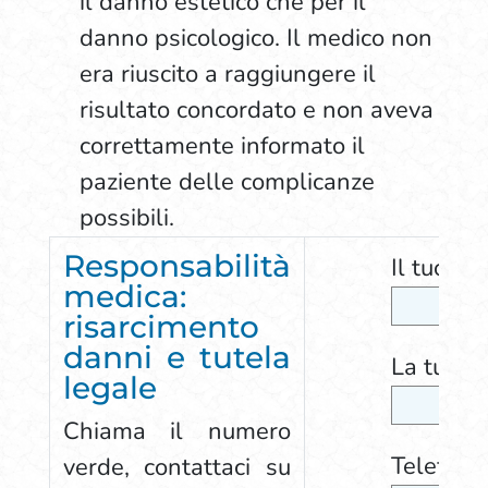
il danno estetico che per il
danno psicologico. Il medico non
era riuscito a raggiungere il
risultato concordato e non aveva
correttamente informato il
paziente delle complicanze
possibili.
Responsabilità
Il tuo no
medica:
risarcimento
danni e tutela
La tua em
legale
Chiama il numero
Telefono 
verde, contattaci su