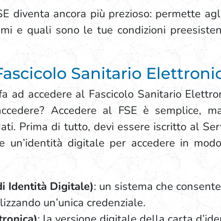
FSE diventa ancora più prezioso: permette agli
umi e quali sono le tue condizioni preesiste
scicolo Sanitario Elettroni
a ad accedere al Fascicolo Sanitario Elettro
accedere? Accedere al FSE è semplice, ma 
dati. Prima di tutto, devi essere iscritto al Se
e un’identità digitale per accedere in modo 
 Identità Digitale)
: un sistema che consente 
lizzando un’unica credenziale.
tronica)
: la versione digitale della carta d’i