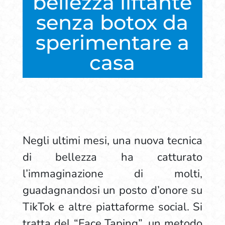
bellezza liftante
senza botox da
sperimentare a
casa
Negli ultimi mesi, una nuova tecnica
di bellezza ha catturato
l’immaginazione di molti,
guadagnandosi un posto d’onore su
TikTok e altre piattaforme social. Si
tratta del “Face Taping”, un metodo