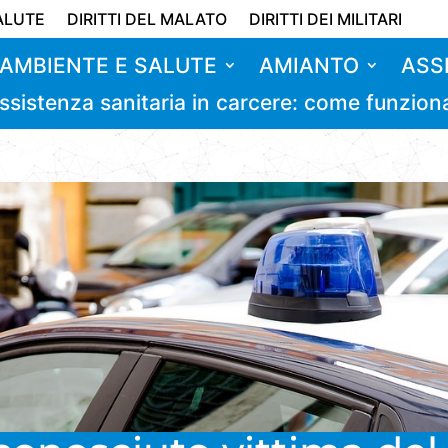
ALUTE
DIRITTI DEL MALATO
DIRITTI DEI MILITARI
AMBIENTE E SALUTE
AMIANTO
ASS
ssistenza sanitaria in carcere: come funzion