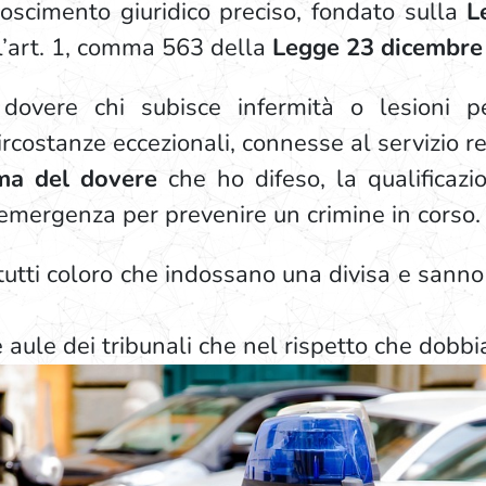
noscimento giuridico preciso, fondato sulla
L
l’art. 1, comma 563 della
Legge 23 dicembre
dovere chi subisce infermità o lesioni p
rcostanze eccezionali, connesse al servizio res
ima del dovere
che ho difeso, la qualificazi
emergenza per prevenire un crimine in corso.
tutti coloro che indossano una divisa e sanno c
le aule dei tribunali che nel rispetto che dobb