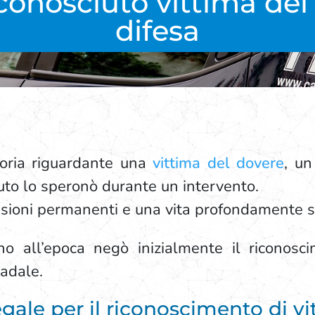
conosciuto vittima del
difesa
toria riguardante una
vittima del dovere
, un
to lo speronò durante un intervento.
esioni permanenti e una vita profondamente 
rno all’epoca negò inizialmente il riconosc
radale.
gale per il riconoscimento di v