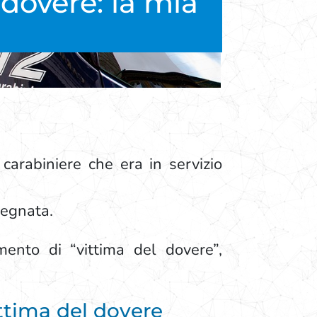
 dovere: la mia
 carabiniere che era in servizio
segnata.
imento di “vittima del dovere”,
ittima del dovere