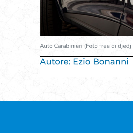
Auto Carabinieri (Foto free di djedj
Autore: Ezio Bonanni