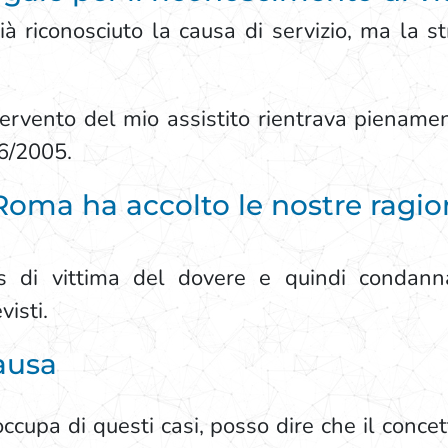
à riconosciuto la causa di servizio, ma la s
ervento del mio assistito rientrava pienament
66/2005.
Roma ha accolto le nostre ragion
us di vittima del dovere e quindi condanna
visti.
causa
cupa di questi casi, posso dire che il concet