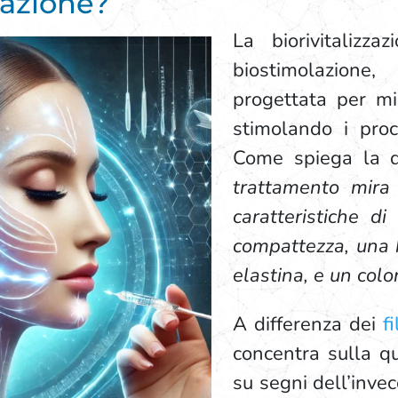
zzazione?
La biorivitalizz
biostimolazione
progettata per mig
stimolando i proc
Come spiega la 
trattamento mira 
caratteristiche di
compattezza, una 
elastina, e un colo
A differenza dei
fi
concentra sulla qu
su segni dell’inve