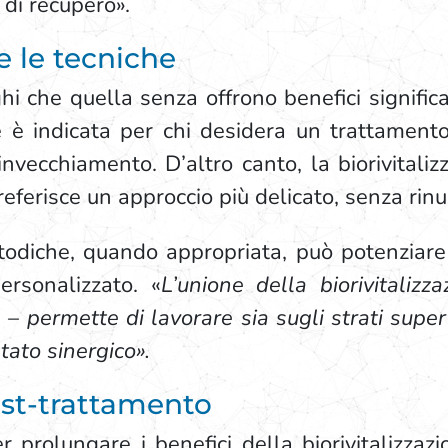
 di recupero».
e le tecniche
ghi che quella senza offrono benefici signific
le è indicata per chi desidera un trattament
invecchiamento. D’altro canto, la biorivital
eferisce un approccio più delicato, senza rinunc
diche, quando appropriata, può potenziare gl
rsonalizzato. «
L’unione della biorivitalizz
a –
permette di lavorare sia sugli strati superf
tato sinergico».
ost-trattamento
rolungare i benefici della biorivitalizzazi