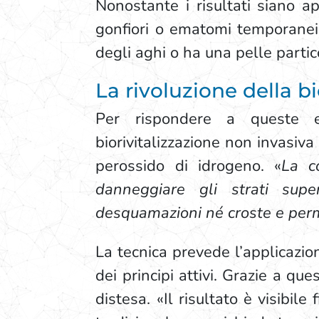
Nonostante i risultati siano ap
gonfiori o ematomi temporanei,
degli aghi o ha una pelle parti
La rivoluzione della b
Per rispondere a queste e
biorivitalizzazione non invasiva
perossido di idrogeno. «
La c
danneggiare gli strati super
desquamazioni né croste e perme
La tecnica prevede l’applicazi
dei principi attivi. Grazie a qu
distesa. «Il risultato è visibil