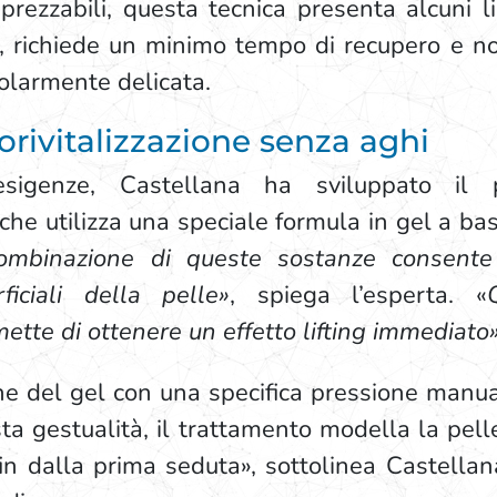
prezzabili, questa tecnica presenta alcuni lim
 richiede un minimo tempo di recupero e non
colarmente delicata.
iorivitalizzazione senza aghi
sigenze, Castellana ha sviluppato il p
 che utilizza una speciale formula in gel a bas
ombinazione di queste sostanze consente
ficiali della pelle»
, spiega l’esperta. «
tte di ottenere un effetto lifting immediato
one del gel con una specifica pressione manua
esta gestualità, il trattamento modella la pel
e fin dalla prima seduta», sottolinea Castellan