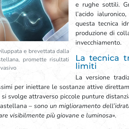
e rughe sottili. 
l’acido ialuronico
questa tecnica id
produzione di coll
invecchiamento.
viluppata e brevettata dalla
La tecnica tr
ellana, promette risultati
limiti
nvasivo
La versione tradiz
lissimi per iniettare le sostanze attive dirett
si svolge attraverso piccole punture distanziat
astellana –
sono un miglioramento dell’idrata
are visibilmente più giovane e luminosa
».