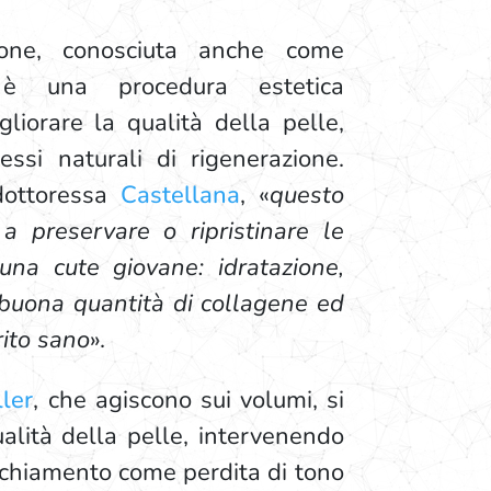
azione, conosciuta anche come
, è una procedura estetica
liorare la qualità della pelle,
essi naturali di rigenerazione.
dottoressa
Castellana
, «
questo
a preservare o ripristinare le
 una cute giovane: idratazione,
buona quantità di collagene ed
rito sano
».
ller
, che agiscono sui volumi, si
alità della pelle, intervenendo
cchiamento come perdita di tono