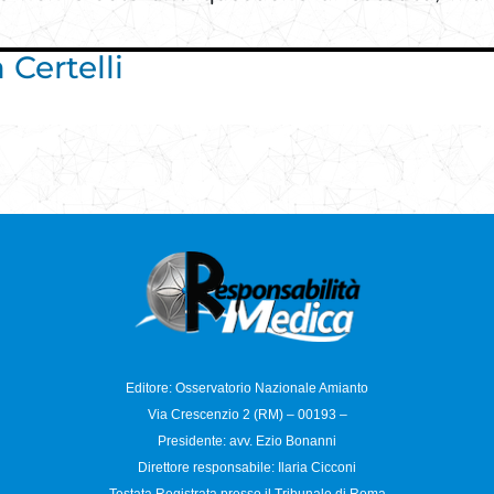
Certelli
Editore: Osservatorio
Nazionale Amianto
Via Crescenzio 2 (RM) – 00193 –
Presidente: avv. Ezio Bonanni
Direttore responsabile:
Ilaria Cicconi